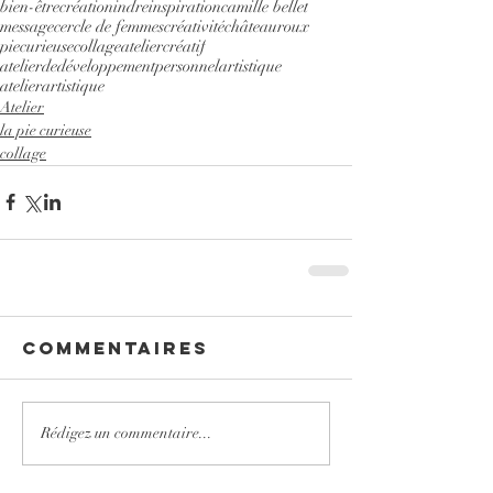
bien-être
création
indre
inspiration
camille bellet
message
cercle de femmes
créativité
châteauroux
piecurieuse
collage
ateliercréatif
atelierdedéveloppementpersonnelartistique
atelierartistique
Atelier
la pie curieuse
collage
Commentaires
Rédigez un commentaire...