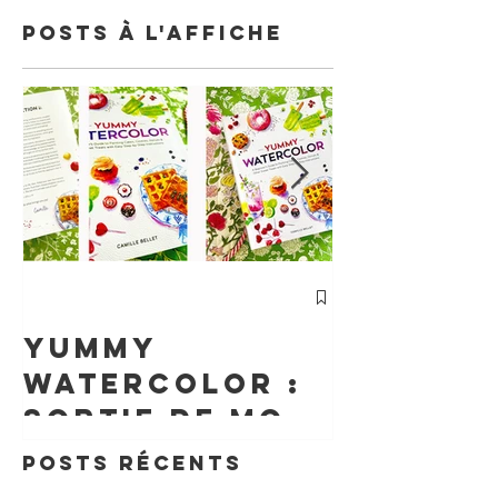
Posts à l'affiche
cours
Particu
Yummy
d'Aquar
watercolor :
Un
sortie de mon
Accomp
livre aux
Posts Récents
nt Sur 
états unis !