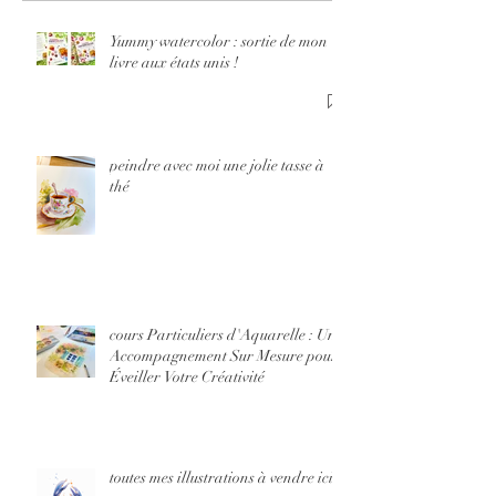
pour Év
Votre
Yummy watercolor : sortie de mon
livre aux états unis !
Créativ
peindre avec moi une jolie tasse à
thé
cours Particuliers d'Aquarelle : Un
Accompagnement Sur Mesure pour
Éveiller Votre Créativité
toutes mes illustrations à vendre ici