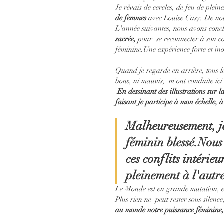
Je rêvais de cercles, de feu de plein
de femmes
 avec Louise Casy. De not
L'année suivantes, nous avons concl
sacrée,
 pour  se reconnecter à son co
féminine.Une expérience forte et in
Quand je regarde en arrière, tous le
bons, ni mauvis,  m'ont conduite ici
En dessinant des illustrations sur la
faisant je participe à mon échelle, 
Malheureusement, je
féminin blessé.Nous 
ces conflits intérieu
pleinement à l'autr
Le Monde est en grande mutation, e
Plus rien ne  peut rester sous silenc
au monde notre puissance féminine, p