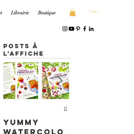
Connexion
t
Librairie
Boutique
Posts à
l'affiche
cours
Particulier
Yummy
s
watercolo