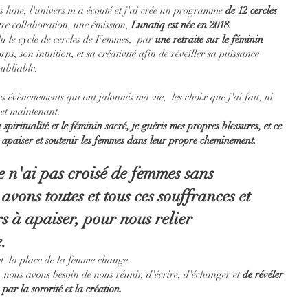
es lune, l'univers m'a écouté et j'ai crée un programme 
de 12 cercles 
re collaboration, une émission, 
Lunatiq est née en 2018.
u le cycle de cercles de Femmes,  par 
une retraite sur le féminin 
rps, son intuition, et sa créativité afin de réveiller sa puissance 
oubliable.
s évènenements qui ont jalonnés ma vie,  les choix que j'ai fait, ni 
 et maintenant.
 spiritualité et le féminin sacré, je guéris mes propres blessures, et ce 
à apaiser et soutenir les femmes dans leur propre cheminement.
 n'ai pas croisé de femmes sans  
avons toutes et tous ces souffrances et 
rs à apaiser, pour nous relier 
e.
t  la place de la femme change.
e, nous avons besoin de nous réunir, d'écrire, d'échanger et 
de révéler 
ar la sororité et la création.