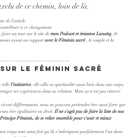
xclu de ce chemin, loin de là. 
te de l'article.
e contribuer à ce changement.
 faire un tour sur le site de 
mon Podcast et émission Lunatiq.
 Je 
issions ayant un rapport 
avec le Féminin sacré
 , le couple et la 
sur Le Féminin Sacré 
telle 
l'initiatrice
, elle allie sa spiritualité aussi bien dans son corps, 
artager ses expériences dans sa relation. Mais ça n'est pas réservé 
 vivent différemment, nous ne pouvons prétendre être aussi forte que 
ns être égalitaires en droit. 
Il ne s'agit pas de faire la liste de nos 
 Principe Féminin, de se relier ensemble pour s'unir et mieux 
os corps sont ainsi fait qu'ils s'imbriquent parfaitement l'un dans 