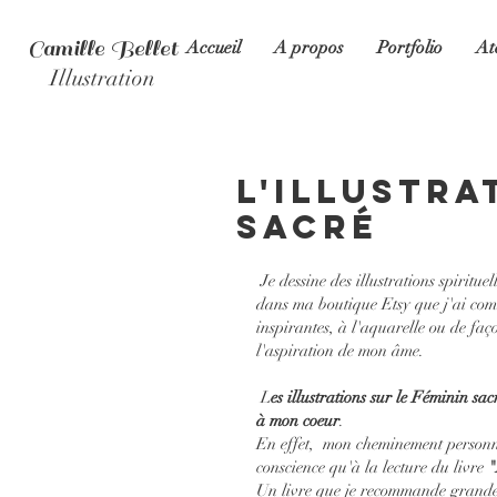
Camille Bellet
Accueil
A propos
Portfolio
At
Illustration
l'Illustra
sacré
 Je dessine des illustrations spirituelles et ésotérique, depuis plus d'une dizaine d'année maintenant.C'est 
dans ma boutique Etsy que j'ai comme
inspirantes, à l'aquarelle ou de faço
l'aspiration de mon âme.
 L
es illustrations sur le Féminin sa
à mon coeur
.
En effet,  mon cheminement personne
conscience qu'à la lecture du livre 
"
Un livre que je recommande grande