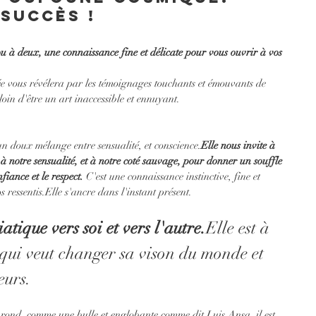
 succès !
u à deux, une connaissance fine et délicate pour vous ouvrir à vos 
rée vous révélera par les témoignages touchants et émouvants de 
loin d'être un art inaccessible et ennuyant.
un doux mélange entre sensualité, et conscience.
Elle nous invite à 
 à notre sensualité, et à notre coté sauvage, pour donner un souffle 
fiance et le respect. 
C'est une connaissance instinctive, fine et 
 ressentis.Elle s'ancre dans l'instant présent.
atique vers soi et vers l'autre.
Elle est à 
 qui veut changer sa vison du monde et 
eurs. 
t rond, comme une bulle et englobante comme dit Luis Ansa, il est 