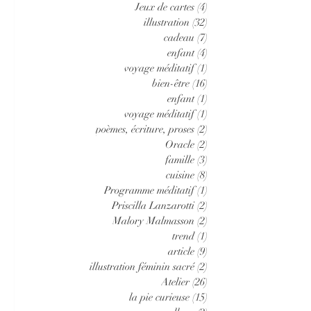
Jeux de cartes
(4)
4 posts
illustration
(32)
32 posts
cadeau
(7)
7 posts
enfant
(4)
4 posts
voyage méditatif
(1)
1 post
bien-être
(16)
16 posts
enfant
(1)
1 post
voyage méditatif
(1)
1 post
poèmes, écriture, proses
(2)
2 posts
Oracle
(2)
2 posts
famille
(3)
3 posts
cuisine
(8)
8 posts
Programme méditatif
(1)
1 post
Priscilla Lanzarotti
(2)
2 posts
Malory Malmasson
(2)
2 posts
trend
(1)
1 post
article
(9)
9 posts
illustration féminin sacré
(2)
2 posts
Atelier
(26)
26 posts
la pie curieuse
(15)
15 posts