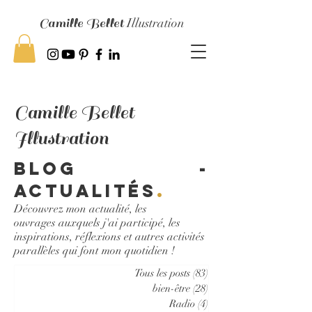
Camille Bellet
Illustration
Camille Bellet
Illustration
Blog -
Actualités
.
Découvrez mon actualité, les
ouvrages auxquels j'ai participé, les
inspirations, réflexions et autres activités
parallèles qui font mon quotidien !
Tous les posts
(83)
83 posts
bien-être
(28)
28 posts
Radio
(4)
4 posts