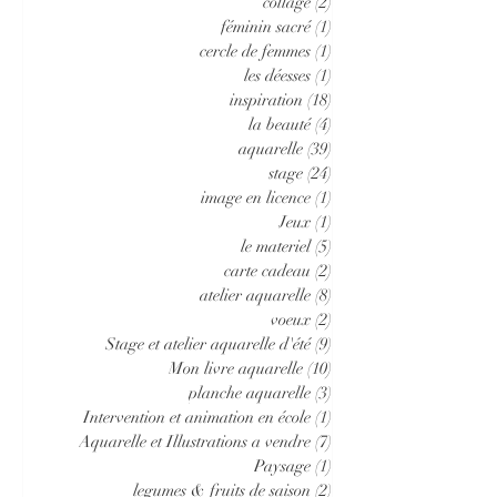
collage
(2)
2 posts
féminin sacré
(1)
1 post
cercle de femmes
(1)
1 post
les déesses
(1)
1 post
inspiration
(18)
18 posts
la beauté
(4)
4 posts
aquarelle
(39)
39 posts
stage
(24)
24 posts
image en licence
(1)
1 post
Jeux
(1)
1 post
le materiel
(5)
5 posts
carte cadeau
(2)
2 posts
atelier aquarelle
(8)
8 posts
voeux
(2)
2 posts
Stage et atelier aquarelle d'été
(9)
9 posts
Mon livre aquarelle
(10)
10 posts
planche aquarelle
(3)
3 posts
Intervention et animation en école
(1)
1 post
Aquarelle et Illustrations a vendre
(7)
7 posts
Paysage
(1)
1 post
legumes & fruits de saison
(2)
2 posts