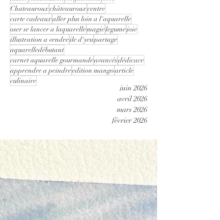
Chateauroux
châteauroux
centre
carte cadeaux
aller plus loin a l'aquarelle
oser se lancer a laquarelle
magie
legume
joie
illustration a vendre
ile d'yeu
partage
aquarelledébutant
carnet aquarelle gourmande
avancés
dédicace
apprendre a peindre
edition mango
article
culinaire
juin 2026
avril 2026
mars 2026
février 2026