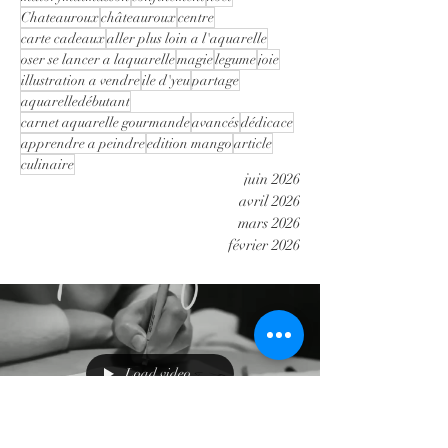
Chateauroux
châteauroux
centre
carte cadeaux
aller plus loin a l'aquarelle
oser se lancer a laquarelle
magie
legume
joie
illustration a vendre
ile d'yeu
partage
aquarelledébutant
carnet aquarelle gourmande
avancés
dédicace
apprendre a peindre
edition mango
article
culinaire
juin 2026
avril 2026
mars 2026
février 2026
Load video