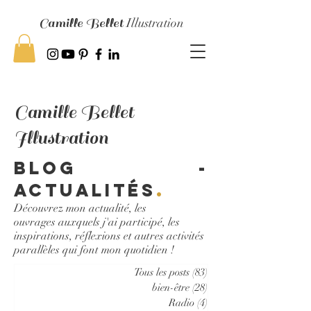
Camille Bellet
Illustration
Camille Bellet
Illustration
Blog -
Actualités
.
Découvrez mon actualité, les
ouvrages auxquels j'ai participé, les
inspirations, réflexions et autres activités
parallèles qui font mon quotidien !
Tous les posts
(83)
83 posts
bien-être
(28)
28 posts
Radio
(4)
4 posts