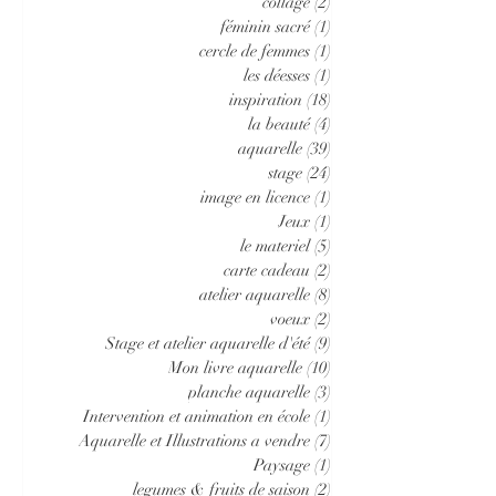
collage
(2)
2 posts
féminin sacré
(1)
1 post
cercle de femmes
(1)
1 post
les déesses
(1)
1 post
inspiration
(18)
18 posts
la beauté
(4)
4 posts
aquarelle
(39)
39 posts
stage
(24)
24 posts
image en licence
(1)
1 post
Jeux
(1)
1 post
le materiel
(5)
5 posts
carte cadeau
(2)
2 posts
atelier aquarelle
(8)
8 posts
voeux
(2)
2 posts
Stage et atelier aquarelle d'été
(9)
9 posts
Mon livre aquarelle
(10)
10 posts
planche aquarelle
(3)
3 posts
Intervention et animation en école
(1)
1 post
Aquarelle et Illustrations a vendre
(7)
7 posts
Paysage
(1)
1 post
legumes & fruits de saison
(2)
2 posts