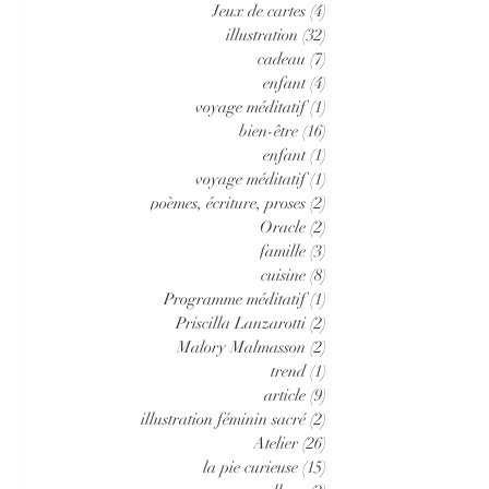
Jeux de cartes
(4)
4 posts
illustration
(32)
32 posts
cadeau
(7)
7 posts
enfant
(4)
4 posts
voyage méditatif
(1)
1 post
bien-être
(16)
16 posts
enfant
(1)
1 post
voyage méditatif
(1)
1 post
poèmes, écriture, proses
(2)
2 posts
Oracle
(2)
2 posts
famille
(3)
3 posts
cuisine
(8)
8 posts
Programme méditatif
(1)
1 post
Priscilla Lanzarotti
(2)
2 posts
Malory Malmasson
(2)
2 posts
trend
(1)
1 post
article
(9)
9 posts
illustration féminin sacré
(2)
2 posts
Atelier
(26)
26 posts
la pie curieuse
(15)
15 posts