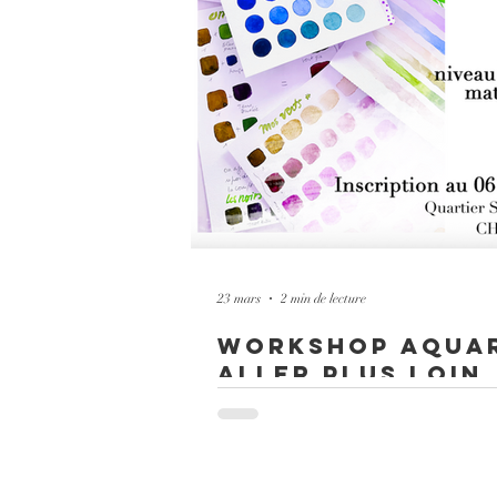
23 mars
2 min de lecture
Workshop aqua
Aller Plus loin
Workshop Aller Plus loin : Je vous propos
pour approfondir votre pratique et révéler
votre créativité. A Chateauroux dans l'In
lundis de Juin. Chaque journée alternera