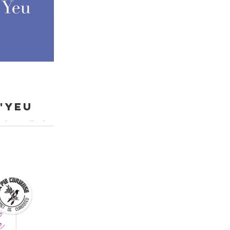
d'yeu
! le 16 juillet de 10h
se, pour vous