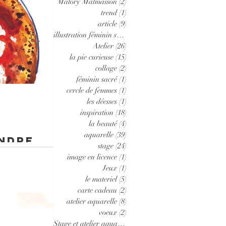
Malory Malmasson
(2)
2 posts
trend
(1)
1 post
article
(9)
9 posts
illustration féminin sacré
(2)
2 posts
Atelier
(26)
26 posts
la pie curieuse
(15)
15 posts
collage
(2)
2 posts
féminin sacré
(1)
1 post
cercle de femmes
(1)
1 post
les déesses
(1)
1 post
inspiration
(18)
18 posts
la beauté
(4)
4 posts
aquarelle
(39)
39 posts
ndre
stage
(24)
24 posts
image en licence
(1)
1 post
ans cet article vous
Jeux
(1)
1 post
es gourmandes. Une
le materiel
(5)
5 posts
et couverts, un
carte cadeau
(2)
2 posts
s sont inspirées par
atelier aquarelle
(8)
8 posts
ourmandise. Des
voeux
(2)
2 posts
oust, un souvenir
Stage et atelier aquarelle d'été
(9)
9 posts