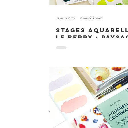
31 mars 2025
2 min de lecture
stages aquarel
le Berry : paysa
oser se lancer 
Plongez dans l’univers de l’aquarelle et 
créer des paysages simples et poétiques.E
essentie