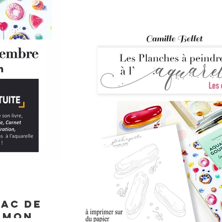
Les ateliers after-works aquarelles gourman
vendredi soir à la Pie Curieuse !
nac de
 mon