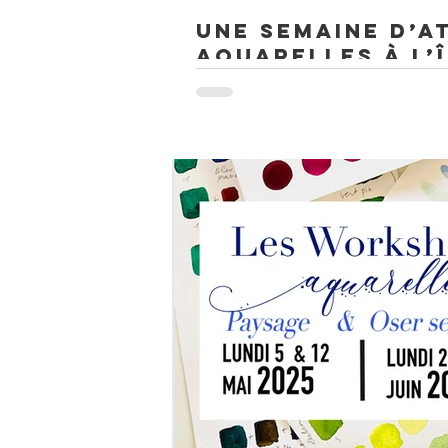
Une semaine d’a
aquarelles à l’Î
En juillet 2025, Rejoignez- moi pour une
aquarelle sur l'Île d’Yeu !Je vous propose
découvrir l'aquarelle