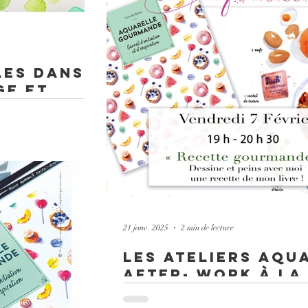
les dans
ge et
!
découvrez les bases pour
n explorant les nuances
21 janv. 2025
2 min de lecture
les ateliers aqu
after- work à la 
Curieuse !