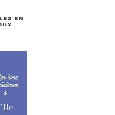
les en
oux
ouvrez les bases. Avec
k : Un thème, un
essiner, les planches
bliez pas les dates et
arelle à Chateauroux