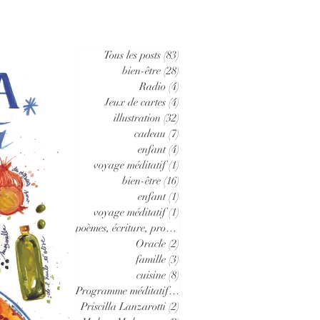
Tous les posts
(83)
83 posts
bien-être
(28)
28 posts
Radio
(4)
4 posts
Jeux de cartes
(4)
4 posts
illustration
(32)
32 posts
cadeau
(7)
7 posts
enfant
(4)
4 posts
voyage méditatif
(1)
1 post
bien-être
(16)
16 posts
enfant
(1)
1 post
voyage méditatif
(1)
1 post
poèmes, écriture, proses
(2)
2 posts
Oracle
(2)
2 posts
famille
(3)
3 posts
cuisine
(8)
8 posts
Programme méditatif
(1)
1 post
Priscilla Lanzarotti
(2)
2 posts