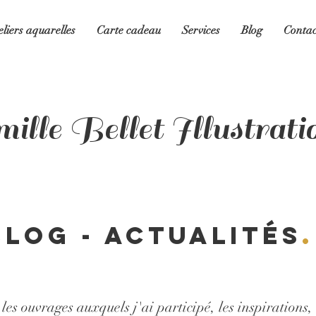
eliers aquarelles
Carte cadeau
Services
Blog
Contac
ille Bellet Illustrati
Blog - Actualités
.
es ouvrages auxquels j'ai participé, les inspirations, 