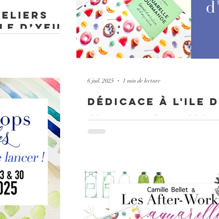
teliers
le d’Yeu
 nouvelle parenthèse
 9 ateliers pour
6 juil. 2025
1 min de lecture
dédicace à l'ile 
dédicace à Port Joinville cet été à l'ile d'yeu 
30 à 12 H 30 je serai 0 la Maison de la Pres
présenter mon livre.