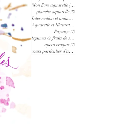
Mon livre aquarelle
(10)
10 posts
planche aquarelle
(3)
3 posts
Intervention et animation en école
(1)
1 post
Aquarelle et Illustrations a vendre
(7)
7 posts
Paysage
(1)
1 post
legumes & fruits de saison
(2)
2 posts
apero croquis
(1)
1 post
cours particulier d'aquarelle
(1)
1 post