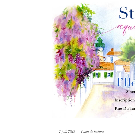
expérimentations guidées et mises en prat
variés.Notre chemin : enrichir votre palet
assurance et développer une écriture perso
cohérente.
7 juil. 2025
2 min de lecture