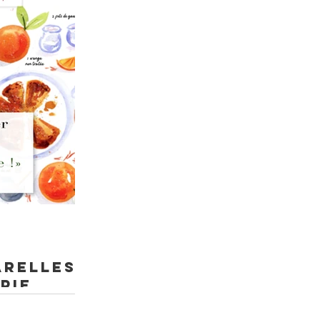
arelles
Pie