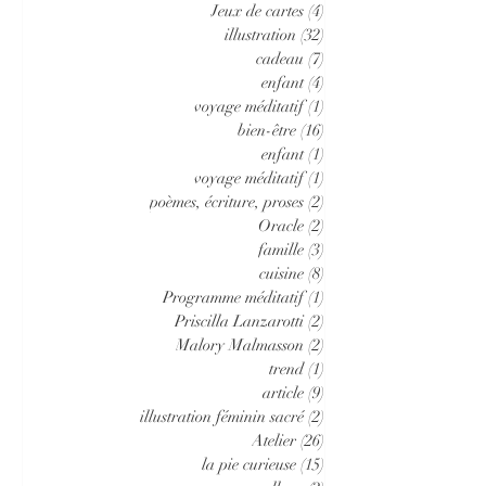
Jeux de cartes
(4)
4 posts
illustration
(32)
32 posts
cadeau
(7)
7 posts
enfant
(4)
4 posts
voyage méditatif
(1)
1 post
bien-être
(16)
16 posts
enfant
(1)
1 post
voyage méditatif
(1)
1 post
poèmes, écriture, proses
(2)
2 posts
Oracle
(2)
2 posts
famille
(3)
3 posts
cuisine
(8)
8 posts
Programme méditatif
(1)
1 post
Priscilla Lanzarotti
(2)
2 posts
Malory Malmasson
(2)
2 posts
trend
(1)
1 post
article
(9)
9 posts
illustration féminin sacré
(2)
2 posts
Atelier
(26)
26 posts
la pie curieuse
(15)
15 posts