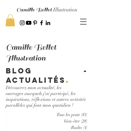
Camille Bellet
Illustration
Camille Bellet
Illustration
Blog -
Actualités
.
Découvrez mon actualité, les
ouvrages auxquels j'ai participé, les
inspirations, réflexions et autres activités
parallèles qui font mon quotidien !
Tous les posts
(83)
83 posts
bien-être
(28)
28 posts
Radio
(4)
4 posts