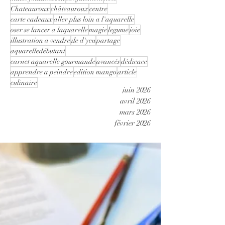
Chateauroux
châteauroux
centre
carte cadeaux
aller plus loin a l'aquarelle
oser se lancer a laquarelle
magie
legume
joie
illustration a vendre
ile d'yeu
partage
aquarelledébutant
carnet aquarelle gourmande
avancés
dédicace
apprendre a peindre
edition mango
article
culinaire
juin 2026
avril 2026
mars 2026
février 2026