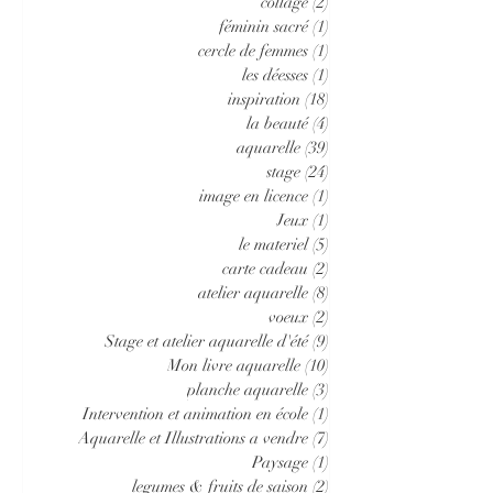
collage
(2)
2 posts
féminin sacré
(1)
1 post
cercle de femmes
(1)
1 post
les déesses
(1)
1 post
inspiration
(18)
18 posts
la beauté
(4)
4 posts
aquarelle
(39)
39 posts
stage
(24)
24 posts
image en licence
(1)
1 post
Jeux
(1)
1 post
le materiel
(5)
5 posts
carte cadeau
(2)
2 posts
atelier aquarelle
(8)
8 posts
voeux
(2)
2 posts
Stage et atelier aquarelle d'été
(9)
9 posts
Mon livre aquarelle
(10)
10 posts
planche aquarelle
(3)
3 posts
Intervention et animation en école
(1)
1 post
Aquarelle et Illustrations a vendre
(7)
7 posts
Paysage
(1)
1 post
legumes & fruits de saison
(2)
2 posts