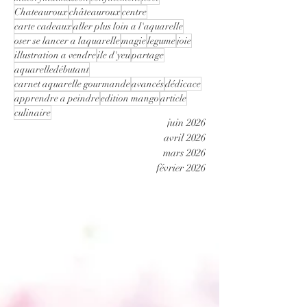
Chateauroux
châteauroux
centre
carte cadeaux
aller plus loin a l'aquarelle
oser se lancer a laquarelle
magie
legume
joie
illustration a vendre
ile d'yeu
partage
aquarelledébutant
carnet aquarelle gourmande
avancés
dédicace
apprendre a peindre
edition mango
article
culinaire
juin 2026
avril 2026
mars 2026
février 2026