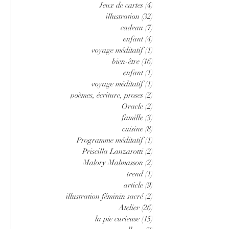
Jeux de cartes
(4)
4 posts
illustration
(32)
32 posts
cadeau
(7)
7 posts
enfant
(4)
4 posts
voyage méditatif
(1)
1 post
bien-être
(16)
16 posts
enfant
(1)
1 post
voyage méditatif
(1)
1 post
poèmes, écriture, proses
(2)
2 posts
Oracle
(2)
2 posts
famille
(3)
3 posts
cuisine
(8)
8 posts
Programme méditatif
(1)
1 post
Priscilla Lanzarotti
(2)
2 posts
Malory Malmasson
(2)
2 posts
trend
(1)
1 post
article
(9)
9 posts
illustration féminin sacré
(2)
2 posts
Atelier
(26)
26 posts
la pie curieuse
(15)
15 posts