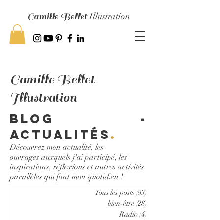
Camille Bellet
Illustration
Camille Bellet
Illustration
Blog -
Actualités
.
Découvrez mon actualité, les
ouvrages auxquels j'ai participé, les
inspirations, réflexions et autres activités
parallèles qui font mon quotidien !
Tous les posts
(83)
83 posts
bien-être
(28)
28 posts
Radio
(4)
4 posts