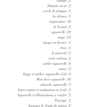
collage
(2)
2 posts
féminin sacré
(1)
1 post
cercle de femmes
(1)
1 post
les déesses
(1)
1 post
inspiration
(18)
18 posts
la beauté
(4)
4 posts
aquarelle
(39)
39 posts
stage
(24)
24 posts
image en licence
(1)
1 post
Jeux
(1)
1 post
le materiel
(5)
5 posts
carte cadeau
(2)
2 posts
atelier aquarelle
(8)
8 posts
voeux
(2)
2 posts
Stage et atelier aquarelle d'été
(9)
9 posts
Mon livre aquarelle
(10)
10 posts
planche aquarelle
(3)
3 posts
Intervention et animation en école
(1)
1 post
Aquarelle et Illustrations a vendre
(7)
7 posts
Paysage
(1)
1 post
legumes & fruits de saison
(2)
2 posts