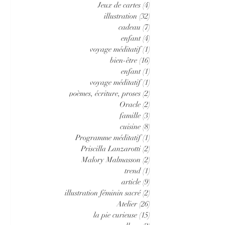
Jeux de cartes
(4)
4 posts
illustration
(32)
32 posts
cadeau
(7)
7 posts
enfant
(4)
4 posts
voyage méditatif
(1)
1 post
bien-être
(16)
16 posts
enfant
(1)
1 post
voyage méditatif
(1)
1 post
poèmes, écriture, proses
(2)
2 posts
Oracle
(2)
2 posts
famille
(3)
3 posts
cuisine
(8)
8 posts
Programme méditatif
(1)
1 post
Priscilla Lanzarotti
(2)
2 posts
Malory Malmasson
(2)
2 posts
trend
(1)
1 post
article
(9)
9 posts
illustration féminin sacré
(2)
2 posts
Atelier
(26)
26 posts
la pie curieuse
(15)
15 posts