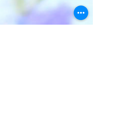
les ateliers
aquarelles after-
work à la Pie
Curieuse !
Les ateliers after-works aquarelles
gourmandes,repennent le vendredi soir à la Pie
Curieuse !