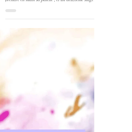
débutants et
avancés
Plongez dans l’univers de l’aquarelle et découvrez
les bases.En explorant les techniques de bases,
prendre en main sa palette , et un deuxième stage
pour approfondir ses acquis ! idéal pour se lancer à
l'aquarelle avec un petit groupe et une ambiance
conviviale. les repas sont partagés et nous aurons
aussi une pause relaxation. Vous venez ?