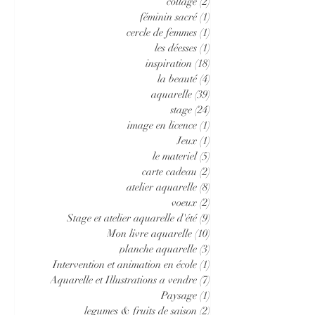
collage
(2)
2 posts
féminin sacré
(1)
1 post
cercle de femmes
(1)
1 post
les déesses
(1)
1 post
inspiration
(18)
18 posts
la beauté
(4)
4 posts
aquarelle
(39)
39 posts
stage
(24)
24 posts
image en licence
(1)
1 post
Jeux
(1)
1 post
le materiel
(5)
5 posts
carte cadeau
(2)
2 posts
atelier aquarelle
(8)
8 posts
voeux
(2)
2 posts
Stage et atelier aquarelle d'été
(9)
9 posts
Mon livre aquarelle
(10)
10 posts
planche aquarelle
(3)
3 posts
Intervention et animation en école
(1)
1 post
Aquarelle et Illustrations a vendre
(7)
7 posts
Paysage
(1)
1 post
legumes & fruits de saison
(2)
2 posts