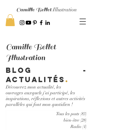
Camille Bellet
Illustration
Camille Bellet
Illustration
Blog -
Actualités
.
Découvrez mon actualité, les
ouvrages auxquels j'ai participé, les
inspirations, réflexions et autres activités
parallèles qui font mon quotidien !
Tous les posts
(83)
83 posts
bien-être
(28)
28 posts
Radio
(4)
4 posts