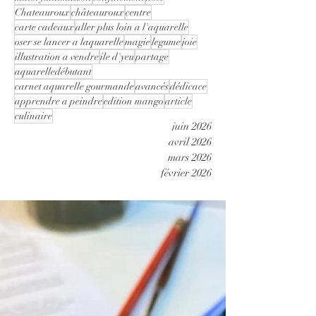
Chateauroux
châteauroux
centre
carte cadeaux
aller plus loin a l'aquarelle
oser se lancer a laquarelle
magie
legume
joie
illustration a vendre
ile d'yeu
partage
aquarelledébutant
carnet aquarelle gourmande
avancés
dédicace
apprendre a peindre
edition mango
article
culinaire
juin 2026
avril 2026
mars 2026
février 2026