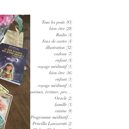
Tous les posts
(83)
83 posts
bien-être
(28)
28 posts
Radio
(4)
4 posts
Jeux de cartes
(4)
4 posts
illustration
(32)
32 posts
cadeau
(7)
7 posts
enfant
(4)
4 posts
voyage méditatif
(1)
1 post
bien-être
(16)
16 posts
enfant
(1)
1 post
voyage méditatif
(1)
1 post
poèmes, écriture, proses
(2)
2 posts
Oracle
(2)
2 posts
famille
(3)
3 posts
cuisine
(8)
8 posts
Programme méditatif
(1)
1 post
Priscilla Lanzarotti
(2)
2 posts