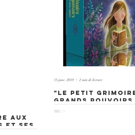
15 janv. 2019
2 min de lecture
"Le Petit Grimoir
grands pouvoirs 
cartes magiques"
en Février
re aux
Ecrit par Malory Malmasson, ce Jeux de cart
 et ses
enfants et à leur bien-être.Il propose plein d
" est
aider à