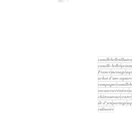
sorti !
Sorti du jeux de Malory Malmasson et de l
Bellet aux édition Tredaniel Contre-Dire.
177 ans
camillebelletillustr
camille bellet
peint
France
message
aq
achat d'une aquarel
campagne
camillebe
vacancescréatives
s
châteauroux
centre
ile d'yeu
partage
aq
culinaire