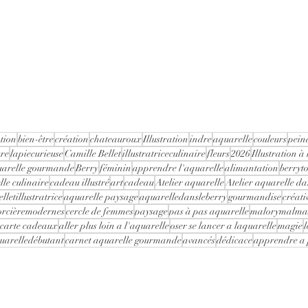
'illustratrice Camille
Pour les enfants de 7 à
ation
bien-être
création
chateauroux
Illustration
indre
aquarelle
couleurs
pein
ure
lapiecurieuse
Camille Bellet
illustratriceculinaire
fleurs
2026
Illustration à
uarelle gourmande
Berry
féminin
apprendre l'aquarelle
alimantation
berryt
le culinaire
cadeau illustré
art
cadeau
Atelier aquarelle
Atelier aquarelle da
lletillustratrice
aquarelle paysage
aquarelledansleberry
gourmandise
créati
orcièremodernes
cercle de femmes
paysage
pas à pas aquarelle
malorymalma
carte cadeaux
aller plus loin a l'aquarelle
oser se lancer a laquarelle
magie
uarelledébutant
carnet aquarelle gourmande
avancés
dédicace
apprendre a 