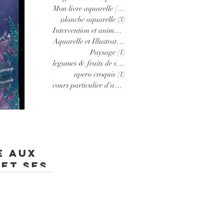
Mon livre aquarelle
(10)
10 posts
planche aquarelle
(3)
3 posts
Intervention et animation en école
(1)
1 post
Aquarelle et Illustrations a vendre
(7)
7 posts
Paysage
(1)
1 post
legumes & fruits de saison
(2)
2 posts
apero croquis
(1)
1 post
cours particulier d'aquarelle
(1)
1 post
e aux
et ses
 sortie
es est destiné aux
'exercices pour les