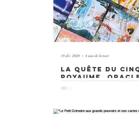
19 déc. 2020
4 min de lecture
La quête du cin
Royaume, Oracl
« Saviez-vous qu'il existe quatre royaumes
l'eau, du feu et de l'air - dont les secrets 