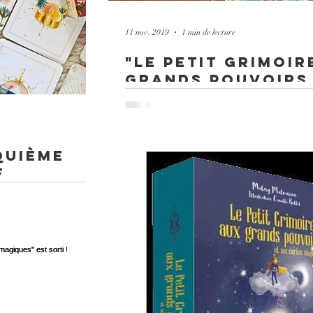
11 nov. 2019
1 min de lecture
"Le Petit Grimoir
grands pouvoirs 
cartes magiques"
sorti !
Les enfants trouveront plein de petits exerci
les pouvoirs magiques de la gratitude, des é
confiance en soi
quième
e
 - celui de la terre, de
et conseils sont gardés...