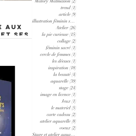
Malory Malmasson
(2)
2 posts
trend
(1)
1 post
article
(9)
9 posts
illustration féminin sacré
(2)
2 posts
e aux
Atelier
(26)
26 posts
et ses
la pie curieuse
(15)
15 posts
 est
collage
(2)
2 posts
féminin sacré
(1)
1 post
ces pour développer
cercle de femmes
(1)
1 post
motions, de la
les déesses
(1)
1 post
inspiration
(18)
18 posts
la beauté
(4)
4 posts
aquarelle
(39)
39 posts
stage
(24)
24 posts
image en licence
(1)
1 post
Jeux
(1)
1 post
le materiel
(5)
5 posts
carte cadeau
(2)
2 posts
atelier aquarelle
(8)
8 posts
voeux
(2)
2 posts
Stage et atelier aquarelle d'été
(9)
9 posts