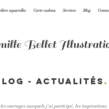
eliers aquarelles
Carte cadeau
Services
Blog
Contac
ille Bellet Illustrati
Blog - Actualités
.
es ouvrages auxquels j'ai participé, les inspirations, 