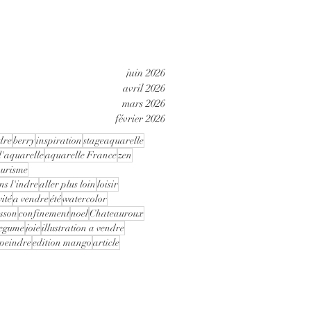
juin 2026
avril 2026
mars 2026
février 2026
dre
berry
inspiration
stageaquarelle
 l'aquarelle
aquarelle France
zen
ourisme
ns l'indre
aller plus loin
loisir
vité
a vendre
été
watercolor
sson
confinement
noel
Chateauroux
legume
joie
illustration a vendre
peindre
edition mango
article