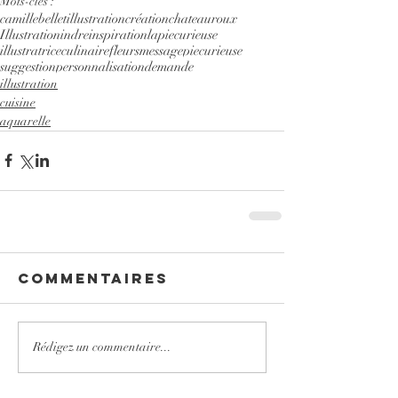
Mots-clés :
camillebelletillustration
création
chateauroux
Illustration
indre
inspiration
lapiecurieuse
illustratriceculinaire
fleurs
message
piecurieuse
suggestion
personnalisation
demande
illustration
cuisine
aquarelle
Commentaires
Rédigez un commentaire...