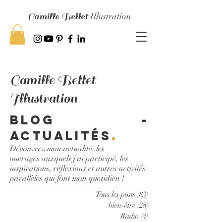
Camille Bellet
Illustration
Camille Bellet
Illustration
Blog -
Actualités
.
Découvrez mon actualité, les
ouvrages auxquels j'ai participé, les
inspirations, réflexions et autres activités
parallèles qui font mon quotidien !
Tous les posts
(83)
83 posts
bien-être
(28)
28 posts
Radio
(4)
4 posts