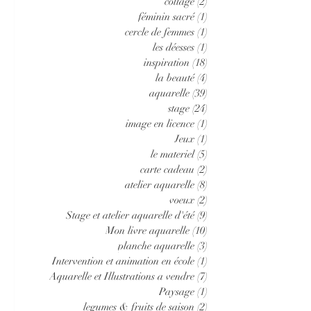
collage
(2)
2 posts
féminin sacré
(1)
1 post
cercle de femmes
(1)
1 post
les déesses
(1)
1 post
inspiration
(18)
18 posts
la beauté
(4)
4 posts
aquarelle
(39)
39 posts
stage
(24)
24 posts
image en licence
(1)
1 post
Jeux
(1)
1 post
le materiel
(5)
5 posts
carte cadeau
(2)
2 posts
atelier aquarelle
(8)
8 posts
voeux
(2)
2 posts
Stage et atelier aquarelle d'été
(9)
9 posts
Mon livre aquarelle
(10)
10 posts
planche aquarelle
(3)
3 posts
Intervention et animation en école
(1)
1 post
Aquarelle et Illustrations a vendre
(7)
7 posts
Paysage
(1)
1 post
legumes & fruits de saison
(2)
2 posts