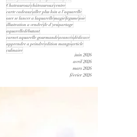
Chateauroux
châteauroux
centre
carte cadeaux
aller plus loin a l'aquarelle
oser se lancer a laquarelle
magie
legume
joie
illustration a vendre
ile d'yeu
partage
aquarelledébutant
carnet aquarelle gourmande
avancés
dédicace
apprendre a peindre
edition mango
article
culinaire
juin 2026
avril 2026
mars 2026
février 2026