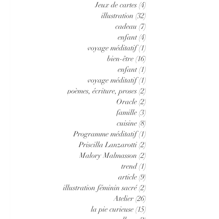
Jeux de cartes
(4)
4 posts
illustration
(32)
32 posts
cadeau
(7)
7 posts
enfant
(4)
4 posts
voyage méditatif
(1)
1 post
bien-être
(16)
16 posts
enfant
(1)
1 post
voyage méditatif
(1)
1 post
poèmes, écriture, proses
(2)
2 posts
Oracle
(2)
2 posts
famille
(3)
3 posts
cuisine
(8)
8 posts
Programme méditatif
(1)
1 post
Priscilla Lanzarotti
(2)
2 posts
Malory Malmasson
(2)
2 posts
trend
(1)
1 post
article
(9)
9 posts
illustration féminin sacré
(2)
2 posts
Atelier
(26)
26 posts
la pie curieuse
(15)
15 posts