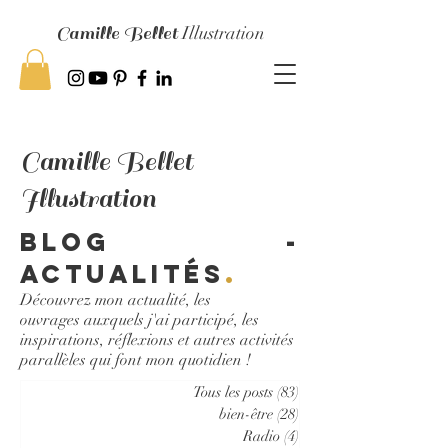
Camille Bellet
Illustration
Camille Bellet
Illustration
Blog -
Actualités
.
Découvrez mon actualité, les
ouvrages auxquels j'ai participé, les
inspirations, réflexions et autres activités
parallèles qui font mon quotidien !
Tous les posts
(83)
83 posts
bien-être
(28)
28 posts
Radio
(4)
4 posts