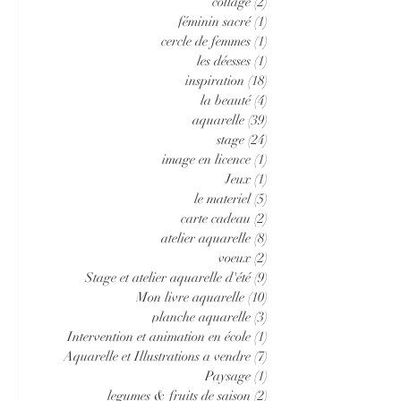
collage
(2)
2 posts
féminin sacré
(1)
1 post
cercle de femmes
(1)
1 post
les déesses
(1)
1 post
inspiration
(18)
18 posts
la beauté
(4)
4 posts
aquarelle
(39)
39 posts
stage
(24)
24 posts
image en licence
(1)
1 post
Jeux
(1)
1 post
le materiel
(5)
5 posts
carte cadeau
(2)
2 posts
atelier aquarelle
(8)
8 posts
voeux
(2)
2 posts
Stage et atelier aquarelle d'été
(9)
9 posts
Mon livre aquarelle
(10)
10 posts
planche aquarelle
(3)
3 posts
Intervention et animation en école
(1)
1 post
Aquarelle et Illustrations a vendre
(7)
7 posts
Paysage
(1)
1 post
legumes & fruits de saison
(2)
2 posts