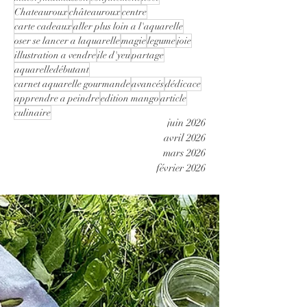
Chateauroux
châteauroux
centre
carte cadeaux
aller plus loin a l'aquarelle
oser se lancer a laquarelle
magie
legume
joie
illustration a vendre
ile d'yeu
partage
aquarelledébutant
carnet aquarelle gourmande
avancés
dédicace
apprendre a peindre
edition mango
article
culinaire
juin 2026
avril 2026
mars 2026
février 2026