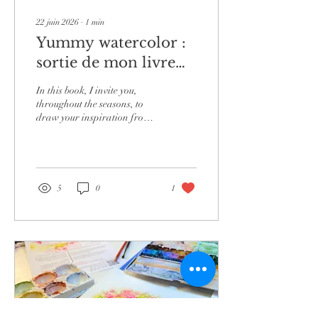
22 juin 2026
∙
1
min
Yummy watercolor :
sortie de mon livre
aux états unis !
In this book, I invite you,
throughout the seasons, to
draw your inspiration from
the treats of our everyday
lives: sweets, cakes
5
0
1