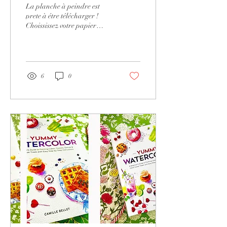
La planche à peindre est
prete à étre télécharger !
Choississez votre papier
coton à grain fin , une vidéo
de pas à pas commentée vous
guide pour créer votre
illustration gourmande.
6
0