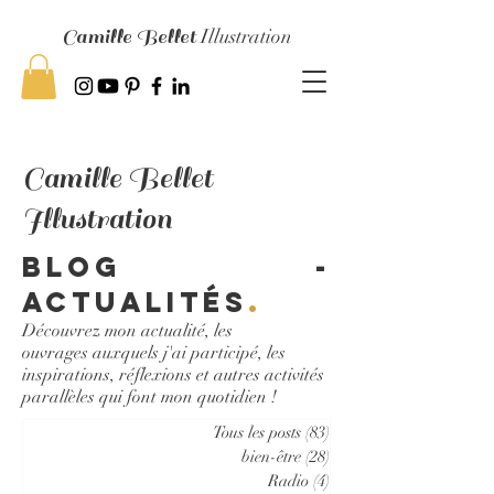
Camille Bellet
Illustration
Camille Bellet
Illustration
Blog -
Actualités
.
Découvrez mon actualité, les
ouvrages auxquels j'ai participé, les
inspirations, réflexions et autres activités
parallèles qui font mon quotidien !
Tous les posts
(83)
83 posts
bien-être
(28)
28 posts
Radio
(4)
4 posts