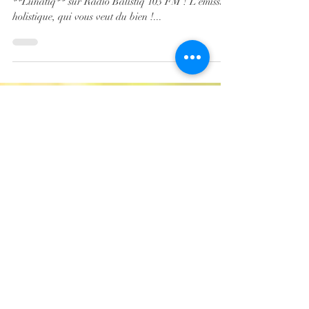
Tous les 3ème Lundi du mois, de 7h à 8h retrouvez
**Lunatiq** sur Radio Balistiq 103 FM ! L'émission
holistique, qui vous veut du bien !...