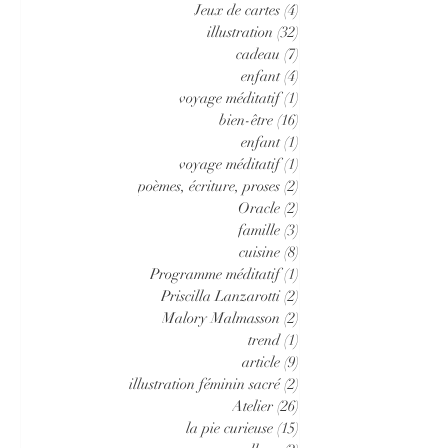
Jeux de cartes
(4)
4 posts
illustration
(32)
32 posts
cadeau
(7)
7 posts
enfant
(4)
4 posts
voyage méditatif
(1)
1 post
bien-être
(16)
16 posts
enfant
(1)
1 post
voyage méditatif
(1)
1 post
poèmes, écriture, proses
(2)
2 posts
Oracle
(2)
2 posts
famille
(3)
3 posts
cuisine
(8)
8 posts
Programme méditatif
(1)
1 post
Priscilla Lanzarotti
(2)
2 posts
Malory Malmasson
(2)
2 posts
trend
(1)
1 post
article
(9)
9 posts
illustration féminin sacré
(2)
2 posts
Atelier
(26)
26 posts
la pie curieuse
(15)
15 posts