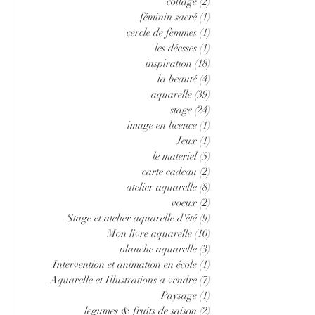
collage
(2)
2 posts
féminin sacré
(1)
1 post
cercle de femmes
(1)
1 post
les déesses
(1)
1 post
inspiration
(18)
18 posts
la beauté
(4)
4 posts
aquarelle
(39)
39 posts
stage
(24)
24 posts
image en licence
(1)
1 post
Jeux
(1)
1 post
le materiel
(5)
5 posts
carte cadeau
(2)
2 posts
atelier aquarelle
(8)
8 posts
voeux
(2)
2 posts
Stage et atelier aquarelle d'été
(9)
9 posts
Mon livre aquarelle
(10)
10 posts
planche aquarelle
(3)
3 posts
Intervention et animation en école
(1)
1 post
Aquarelle et Illustrations a vendre
(7)
7 posts
Paysage
(1)
1 post
legumes & fruits de saison
(2)
2 posts