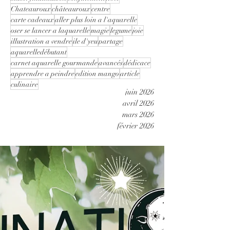
Chateauroux
châteauroux
centre
carte cadeaux
aller plus loin a l'aquarelle
oser se lancer a laquarelle
magie
legume
joie
illustration a vendre
ile d'yeu
partage
aquarelledébutant
carnet aquarelle gourmande
avancés
dédicace
apprendre a peindre
edition mango
article
culinaire
juin 2026
avril 2026
mars 2026
février 2026