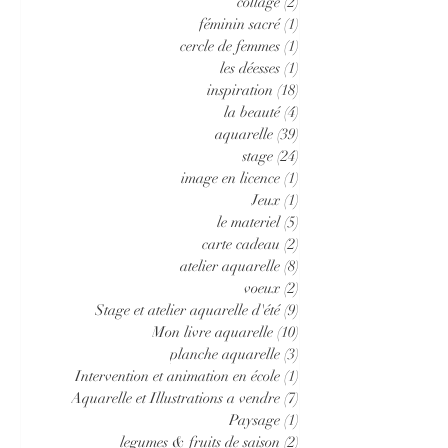
collage
(2)
2 posts
féminin sacré
(1)
1 post
cercle de femmes
(1)
1 post
les déesses
(1)
1 post
inspiration
(18)
18 posts
la beauté
(4)
4 posts
aquarelle
(39)
39 posts
stage
(24)
24 posts
image en licence
(1)
1 post
Jeux
(1)
1 post
le materiel
(5)
5 posts
carte cadeau
(2)
2 posts
atelier aquarelle
(8)
8 posts
voeux
(2)
2 posts
Stage et atelier aquarelle d'été
(9)
9 posts
Mon livre aquarelle
(10)
10 posts
planche aquarelle
(3)
3 posts
Intervention et animation en école
(1)
1 post
Aquarelle et Illustrations a vendre
(7)
7 posts
Paysage
(1)
1 post
legumes & fruits de saison
(2)
2 posts