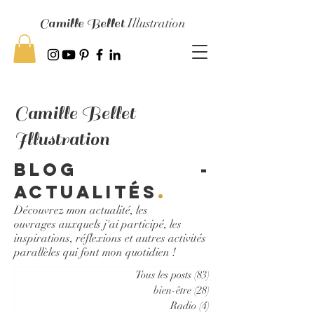
Camille Bellet
Illustration
Camille Bellet
Illustration
Blog -
Actualités
.
Découvrez mon actualité, les
ouvrages auxquels j'ai participé, les
inspirations, réflexions et autres activités
parallèles qui font mon quotidien !
Tous les posts
(83)
83 posts
bien-être
(28)
28 posts
Radio
(4)
4 posts