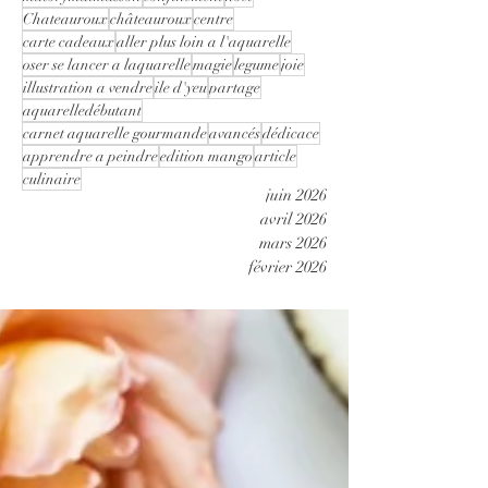
Chateauroux
châteauroux
centre
carte cadeaux
aller plus loin a l'aquarelle
oser se lancer a laquarelle
magie
legume
joie
illustration a vendre
ile d'yeu
partage
aquarelledébutant
carnet aquarelle gourmande
avancés
dédicace
apprendre a peindre
edition mango
article
culinaire
juin 2026
avril 2026
mars 2026
février 2026