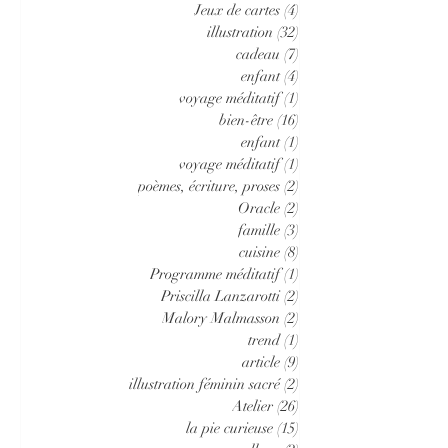
Jeux de cartes
(4)
4 posts
illustration
(32)
32 posts
cadeau
(7)
7 posts
enfant
(4)
4 posts
voyage méditatif
(1)
1 post
bien-être
(16)
16 posts
enfant
(1)
1 post
voyage méditatif
(1)
1 post
poèmes, écriture, proses
(2)
2 posts
Oracle
(2)
2 posts
famille
(3)
3 posts
cuisine
(8)
8 posts
Programme méditatif
(1)
1 post
Priscilla Lanzarotti
(2)
2 posts
Malory Malmasson
(2)
2 posts
trend
(1)
1 post
article
(9)
9 posts
illustration féminin sacré
(2)
2 posts
Atelier
(26)
26 posts
la pie curieuse
(15)
15 posts