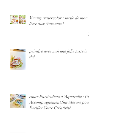
nt Sur 
états unis !
pour Év
Votre
Yummy watercolor : sortie de mon
livre aux états unis !
Créativ
peindre avec moi une jolie tasse à
thé
cours Particuliers d'Aquarelle : Un
Accompagnement Sur Mesure pour
Éveiller Votre Créativité