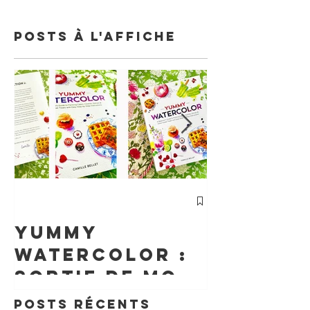
Posts à l'affiche
cours
Particu
Yummy
d'Aquar
watercolor :
Un
sortie de mon
Accomp
livre aux
Posts Récents