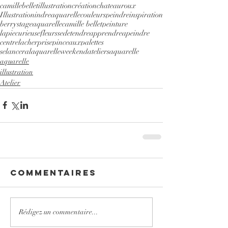
camillebelletillustration
création
chateauroux
Illustration
indre
aquarelle
couleurs
peindre
inspiration
berry
stageaquarelle
camille bellet
peinture
lapiecurieuse
fleurs
sedetendre
apprendreapeindre
centre
lacherprise
pinceaux
palettes
selanceralaquarelle
weekend
ateliersaquarelle
aquarelle
illustration
Atelier
Commentaires
Rédigez un commentaire...