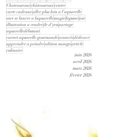
Chateauroux
châteauroux
centre
carte cadeaux
aller plus loin a l'aquarelle
oser se lancer a laquarelle
magie
legume
joie
illustration a vendre
ile d'yeu
partage
aquarelledébutant
carnet aquarelle gourmande
avancés
dédicace
apprendre a peindre
edition mango
article
culinaire
juin 2026
avril 2026
mars 2026
février 2026