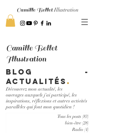
Camille Bellet
Illustration
Camille Bellet
Illustration
Blog -
Actualités
.
Découvrez mon actualité, les
ouvrages auxquels j'ai participé, les
inspirations, réflexions et autres activités
parallèles qui font mon quotidien !
Tous les posts
(83)
83 posts
bien-être
(28)
28 posts
Radio
(4)
4 posts