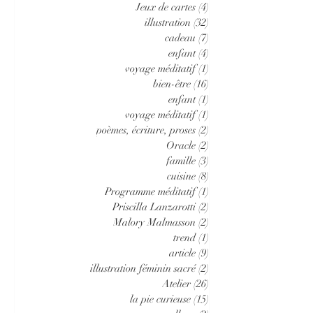
Jeux de cartes
(4)
4 posts
illustration
(32)
32 posts
cadeau
(7)
7 posts
enfant
(4)
4 posts
voyage méditatif
(1)
1 post
bien-être
(16)
16 posts
enfant
(1)
1 post
voyage méditatif
(1)
1 post
poèmes, écriture, proses
(2)
2 posts
Oracle
(2)
2 posts
famille
(3)
3 posts
cuisine
(8)
8 posts
Programme méditatif
(1)
1 post
Priscilla Lanzarotti
(2)
2 posts
Malory Malmasson
(2)
2 posts
trend
(1)
1 post
article
(9)
9 posts
illustration féminin sacré
(2)
2 posts
Atelier
(26)
26 posts
la pie curieuse
(15)
15 posts