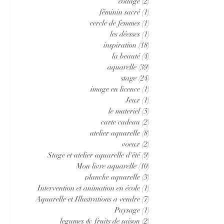
collage
(2)
2 posts
féminin sacré
(1)
1 post
cercle de femmes
(1)
1 post
les déesses
(1)
1 post
inspiration
(18)
18 posts
la beauté
(4)
4 posts
aquarelle
(39)
39 posts
stage
(24)
24 posts
image en licence
(1)
1 post
Jeux
(1)
1 post
le materiel
(5)
5 posts
carte cadeau
(2)
2 posts
atelier aquarelle
(8)
8 posts
voeux
(2)
2 posts
Stage et atelier aquarelle d'été
(9)
9 posts
Mon livre aquarelle
(10)
10 posts
planche aquarelle
(3)
3 posts
Intervention et animation en école
(1)
1 post
Aquarelle et Illustrations a vendre
(7)
7 posts
Paysage
(1)
1 post
legumes & fruits de saison
(2)
2 posts