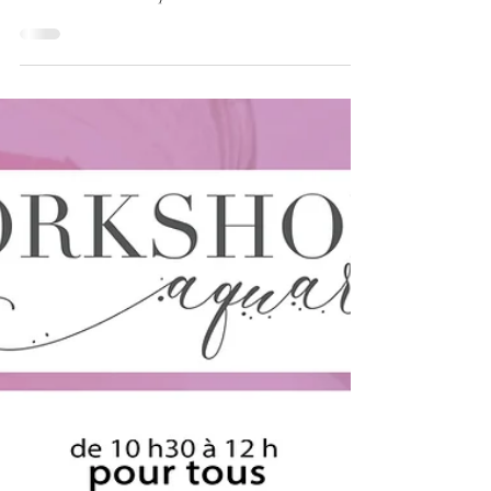
Janvier - atelier n°4 - Création florale Enfin, nous
avons réalisé un bouquet...