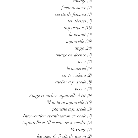
collage
(2)
2 posts
féminin sacré
(1)
1 post
cercle de femmes
(1)
1 post
les déesses
(1)
1 post
inspiration
(18)
18 posts
la beauté
(4)
4 posts
aquarelle
(39)
39 posts
stage
(24)
24 posts
image en licence
(1)
1 post
Jeux
(1)
1 post
le materiel
(5)
5 posts
carte cadeau
(2)
2 posts
atelier aquarelle
(8)
8 posts
voeux
(2)
2 posts
Stage et atelier aquarelle d'été
(9)
9 posts
Mon livre aquarelle
(10)
10 posts
planche aquarelle
(3)
3 posts
Intervention et animation en école
(1)
1 post
Aquarelle et Illustrations a vendre
(7)
7 posts
Paysage
(1)
1 post
legumes & fruits de saison
(2)
2 posts