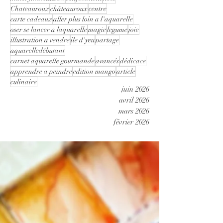
Chateauroux
châteauroux
centre
carte cadeaux
aller plus loin a l'aquarelle
oser se lancer a laquarelle
magie
legume
joie
illustration a vendre
ile d'yeu
partage
aquarelledébutant
carnet aquarelle gourmande
avancés
dédicace
apprendre a peindre
edition mango
article
culinaire
juin 2026
avril 2026
mars 2026
février 2026