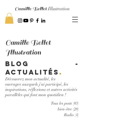
Camille Bellet
Illustration
Camille Bellet
Illustration
Blog -
Actualités
.
Découvrez mon actualité, les
ouvrages auxquels j'ai participé, les
inspirations, réflexions et autres activités
parallèles qui font mon quotidien !
Tous les posts
(83)
83 posts
bien-être
(28)
28 posts
Radio
(4)
4 posts