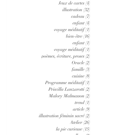
Jeux de cartes
(4)
4 posts
illustration
(32)
32 posts
cadeau
(7)
7 posts
enfant
(4)
4 posts
voyage méditatif
(1)
1 post
bien-être
(16)
16 posts
enfant
(1)
1 post
voyage méditatif
(1)
1 post
poèmes, écriture, proses
(2)
2 posts
Oracle
(2)
2 posts
famille
(3)
3 posts
cuisine
(8)
8 posts
Programme méditatif
(1)
1 post
Priscilla Lanzarotti
(2)
2 posts
Malory Malmasson
(2)
2 posts
trend
(1)
1 post
article
(9)
9 posts
illustration féminin sacré
(2)
2 posts
Atelier
(26)
26 posts
la pie curieuse
(15)
15 posts