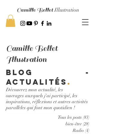
Camille Bellet
Illustration
Camille Bellet
Illustration
Blog -
Actualités
.
Découvrez mon actualité, les
ouvrages auxquels j'ai participé, les
inspirations, réflexions et autres activités
parallèles qui font mon quotidien !
Tous les posts
(83)
83 posts
bien-être
(28)
28 posts
Radio
(4)
4 posts