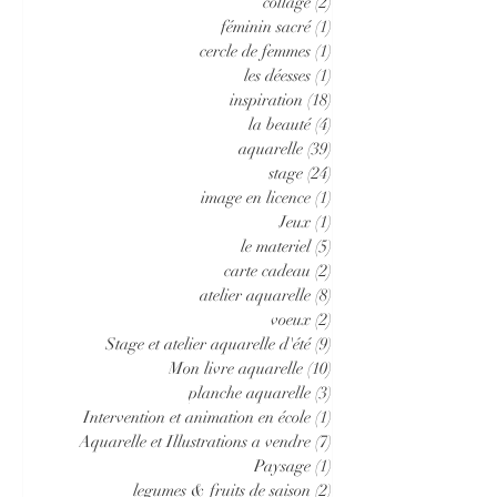
collage
(2)
2 posts
féminin sacré
(1)
1 post
cercle de femmes
(1)
1 post
les déesses
(1)
1 post
inspiration
(18)
18 posts
la beauté
(4)
4 posts
aquarelle
(39)
39 posts
stage
(24)
24 posts
image en licence
(1)
1 post
Jeux
(1)
1 post
le materiel
(5)
5 posts
carte cadeau
(2)
2 posts
atelier aquarelle
(8)
8 posts
voeux
(2)
2 posts
Stage et atelier aquarelle d'été
(9)
9 posts
Mon livre aquarelle
(10)
10 posts
planche aquarelle
(3)
3 posts
Intervention et animation en école
(1)
1 post
Aquarelle et Illustrations a vendre
(7)
7 posts
Paysage
(1)
1 post
legumes & fruits de saison
(2)
2 posts