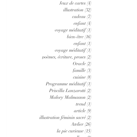
Jeux de cartes
(4)
4 posts
illustration
(32)
32 posts
cadeau
(7)
7 posts
enfant
(4)
4 posts
voyage méditatif
(1)
1 post
bien-être
(16)
16 posts
enfant
(1)
1 post
voyage méditatif
(1)
1 post
poèmes, écriture, proses
(2)
2 posts
Oracle
(2)
2 posts
famille
(3)
3 posts
cuisine
(8)
8 posts
Programme méditatif
(1)
1 post
Priscilla Lanzarotti
(2)
2 posts
Malory Malmasson
(2)
2 posts
trend
(1)
1 post
article
(9)
9 posts
illustration féminin sacré
(2)
2 posts
Atelier
(26)
26 posts
la pie curieuse
(15)
15 posts