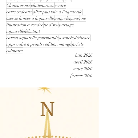
Chateauroux
châteauroux
centre
carte cadeaux
aller plus loin a l'aquarelle
oser se lancer a laquarelle
magie
legume
joie
illustration a vendre
ile d'yeu
partage
aquarelledébutant
carnet aquarelle gourmande
avancés
dédicace
apprendre a peindre
edition mango
article
culinaire
juin 2026
avril 2026
mars 2026
février 2026