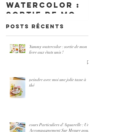
d'Aquar
watercolor :
Un
sortie de mon
Accomp
livre aux
Posts Récents
nt Sur 
états unis !
pour Év
Votre
Yummy watercolor : sortie de mon
livre aux états unis !
Créativ
peindre avec moi une jolie tasse à
thé
cours Particuliers d'Aquarelle : Un
Accompagnement Sur Mesure pour