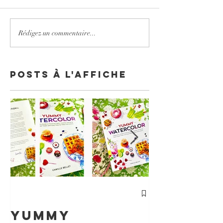
Rédigez un commentaire...
Posts à l'affiche
cours
Particu
Yummy