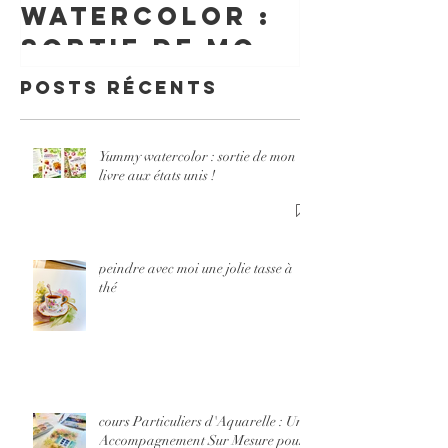
d'Aquar
watercolor :
Un
sortie de mon
Accomp
livre aux
Posts Récents
nt Sur 
états unis !
pour Év
Votre
Yummy watercolor : sortie de mon
livre aux états unis !
Créativ
peindre avec moi une jolie tasse à
thé
cours Particuliers d'Aquarelle : Un
Accompagnement Sur Mesure pour