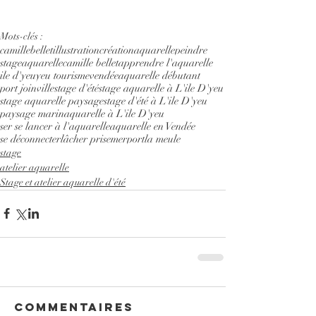
Mots-clés :
camillebelletillustration
création
aquarelle
peindre
stageaquarelle
camille bellet
apprendre l'aquarelle
ile d'yeu
yeu tourisme
vendée
aquarelle débutant
port joinville
stage d'été
stage aquarelle à L'ile D'yeu
stage aquarelle paysage
stage d'été à L'ile D'yeu
paysage marin
aquarelle à L'ile D'yeu
ser se lancer à l'aquarelle
aquarelle en Vendée
se déconnecter
lâcher prise
mer
port
la meule
stage
atelier aquarelle
Stage et atelier aquarelle d'été
Commentaires