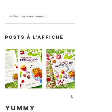
Rédigez un commentaire...
Posts à l'affiche
cours
Particu
Yummy