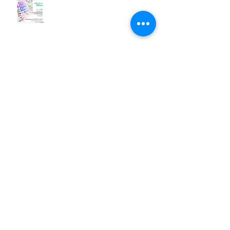
mes illustrations sucrées à vendre
Archives
juin 2026
(3)
3 posts
avril 2026
(4)
4 posts
mars 2026
(6)
6 posts
février 2026
(1)
1 post
juillet 2025
(2)
2 posts
mai 2025
(2)
2 posts