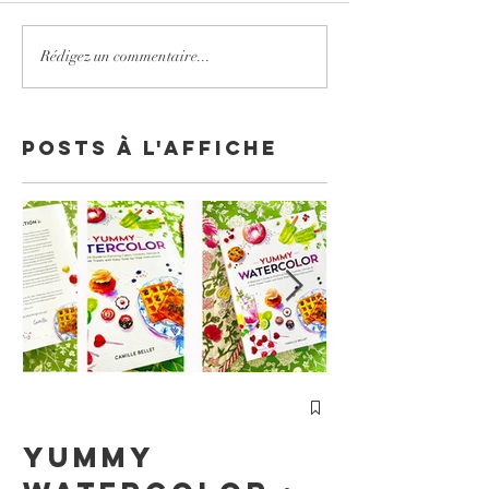
Rédigez un commentaire...
Posts à l'affiche
cours
Particu
Yummy
d'Aquar