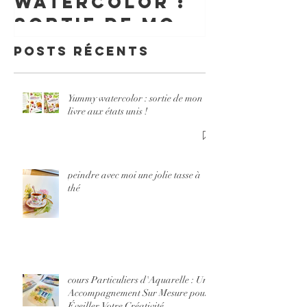
watercolor :
Un
sortie de mon
Accomp
livre aux
Posts Récents
nt Sur 
états unis !
pour Év
Votre
Yummy watercolor : sortie de mon
livre aux états unis !
Créativ
peindre avec moi une jolie tasse à
thé
cours Particuliers d'Aquarelle : Un
Accompagnement Sur Mesure pour
Éveiller Votre Créativité