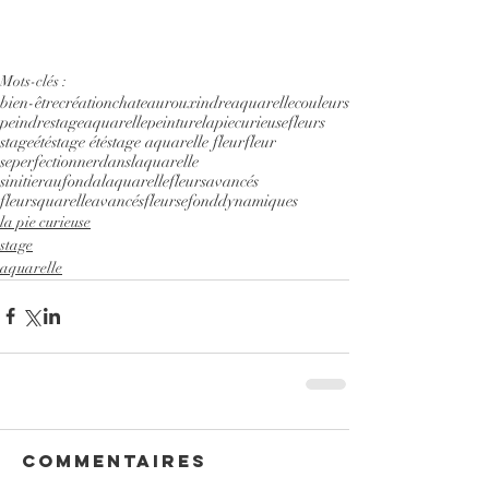
Mots-clés :
bien-être
création
chateauroux
indre
aquarelle
couleurs
peindre
stageaquarelle
peinture
lapiecurieuse
fleurs
stageété
stage été
stage aquarelle fleur
fleur
seperfectionnerdanslaquarelle
sinitieraufondalaquarelle
fleursavancés
fleursquarelleavancés
fleursefonddynamiques
la pie curieuse
stage
aquarelle
Commentaires