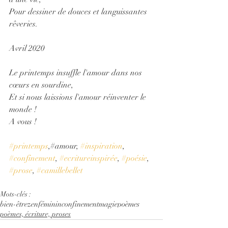
Pour dessiner de douces et languissantes 
rêveries.
Avril 2020
Le printemps insuffle l'amour dans nos 
cœurs en sourdine,
Et si nous laissions l'amour réinventer le 
monde !
A vous !
#printemps
,#amour, 
#inspiration
, 
#confinement
, 
#ecritureinspirée
, 
#poésie
, 
#prose
, 
#camillebellet
Mots-clés :
bien-être
zen
féminin
confinement
magie
poèmes
poèmes, écriture, proses