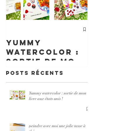
cours
Particu
Yummy
d'Aquar
watercolor :
Un
sortie de mon
Accomp
livre aux
Posts Récents
nt Sur 
états unis !
pour Év
Votre
Yummy watercolor : sortie de mon
livre aux états unis !
Créativ
peindre avec moi une jolie tasse à