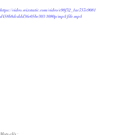
https://video.wixstatic.com/video/e98f32_1ac757e9081
d458b8dcddd36e05be303/1080p/mp4/file.mp4
Mots-clés :