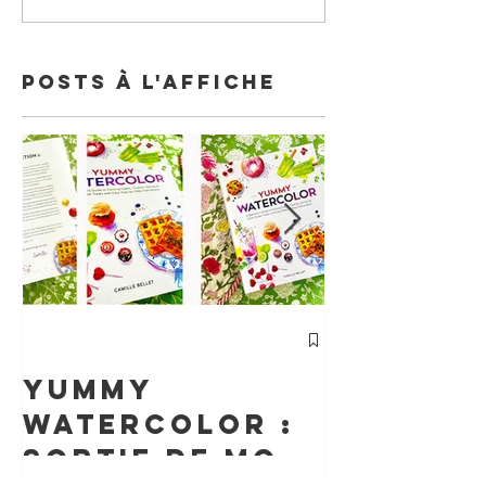
Posts à l'affiche
cours
Particu
Yummy
d'Aquar
watercolor :
Un
sortie de mon
Accomp