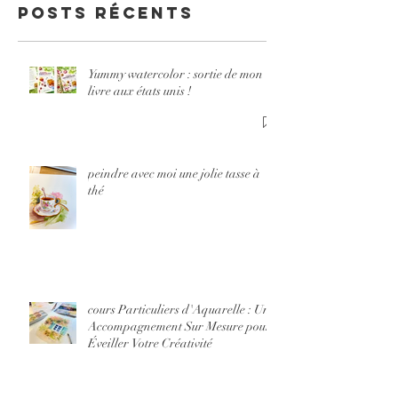
livre aux
Posts Récents
nt Sur 
états unis !
pour Év
Votre
Yummy watercolor : sortie de mon
livre aux états unis !
Créativ
peindre avec moi une jolie tasse à
thé
cours Particuliers d'Aquarelle : Un
Accompagnement Sur Mesure pour
Éveiller Votre Créativité