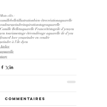
Mots-clés :
camillebelletillustration
bien-être
création
aquarelle
couleurs
peindre
inspiration
stageaquarelle
Camille Bellet
aquarelle France
été
stage
ile d'yeu
yeu
yeu tourisme
stage été
vendée
age aquarelle ile d'yeu
france
I love yeu
peindre en vendée
peindre à l'ile dyeu
Atelier
aquarelle
stage
Commentaires