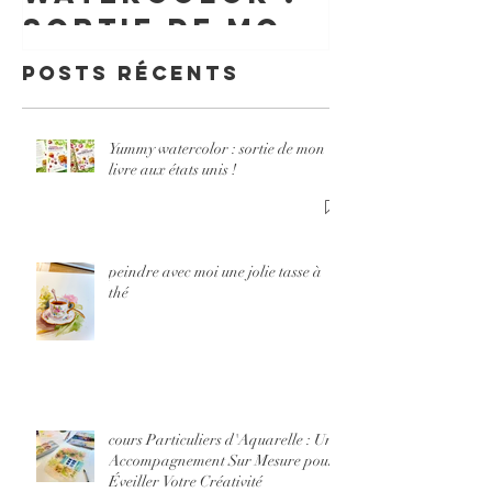
Un
sortie de mon
Accomp
livre aux
Posts Récents
nt Sur 
états unis !
pour Év
Votre
Yummy watercolor : sortie de mon
livre aux états unis !
Créativ
peindre avec moi une jolie tasse à
thé
cours Particuliers d'Aquarelle : Un
Accompagnement Sur Mesure pour
Éveiller Votre Créativité