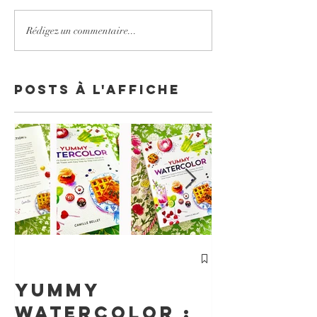
Rédigez un commentaire...
Posts à l'affiche
cours
Particu
Yummy
d'Aquar
watercolor :