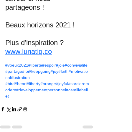
partageons !
Beaux horizons 2021 ! 
Plus d'inspiration ? 
www.lunatiq.co
#voeux2021
#liberté
#espoir
#joie
#convivialité
#partage
#foi
#keepgoing
#joy
#faith
#motivatio
nalillustration
#bird
#heart
#liberty
#orange
#joyful
#sorcierem
odern
#developpementpersonnel
#camillebell
et