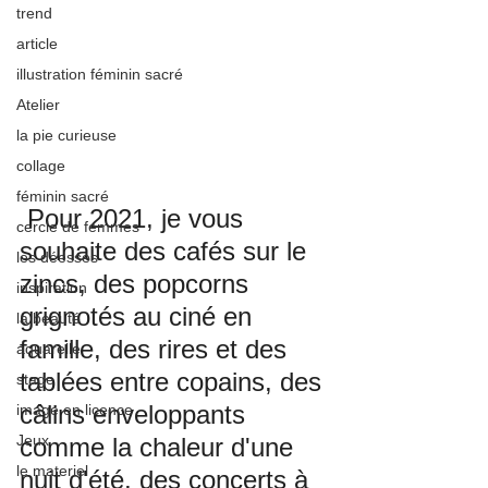
trend
article
illustration féminin sacré
Atelier
la pie curieuse
collage
féminin sacré
 Pour 2021, je vous 
cercle de femmes
souhaite des cafés sur le 
les déesses
zincs, des popcorns 
inspiration
grignotés au ciné en 
la beauté
famille, des rires et des 
aquarelle
tablées entre copains, des 
stage
câlins enveloppants 
image en licence
Jeux
comme la chaleur d'une 
le materiel
nuit d'été, des concerts à 