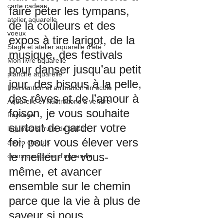
carte cadeau
faire péter les tympans, 
atelier aquarelle
de la couleurs et des 
voeux
expos à tire larigot, de la 
Stage et atelier aquarelle d'été
musique, des festivals 
Mon livre aquarelle
pour danser jusqu’au petit 
planche aquarelle
jour, des bisous à la pelle, 
Intervention et animation en école
des rêves et de l’amour à 
Aquarelle et Illustrations a vendre
foison, je vous souhaite 
Paysage
surtout de garder votre 
legumes & fruits de saison
foi, pour vous élever vers 
apero croquis
le meilleur de vous-
cours particulier d'aquarelle
même, et avancer 
ensemble sur le chemin 
parce que la vie à plus de 
saveur si nous 