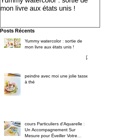
Yummy watercolor : sortie de
Accompagnemen
mon livre aux états unis !
Mesure pour Évei
Créativité
Posts Récents
Yummy watercolor : sortie de
mon livre aux états unis !
peindre avec moi une jolie tasse
à thé
cours Particuliers d'Aquarelle :
Un Accompagnement Sur
Mesure pour Éveiller Votre