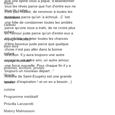
que une épine vous a piqué, d'abandonner 
Radio
tous les rêves parce que l'un d'entre eux ne 
Jeux de cartes
s'est pas réalisé, de renoncer à toutes les 
tentatives parce qu'un 'a échoué...C 'est 
illustration
une folie de condamner toutes les amitiés 
cadeau
parce qu'une vous a trahi, de ne croire plus 
enfant
en l'amour juste parce qu'un d'entre eux a 
été infidèle, de jeter toutes les chances 
voyage méditatif
d'être heureux juste parce que quelque 
bien-être
chose n'est pas aller dans la bonne 
enfant
direction. Il y aura toujours une autre 
occasion, un autre ami, un autre amour, 
voyage méditatif
une force nouvelle. Pour chaque fin il y a 
poèmes, écriture, proses
toujours un nouveau départ..." 
Oracle
Antoine de Saint-Exupéry est une grande 
source d'inspiration ! et on en a besoin ; )
famille
cuisine
Programme méditatif
Priscilla Lanzarotti
Malory Malmasson