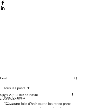
Post
Tous les posts
5 janv. 2021
1 min de lecture
Tous les posts
Bonne Année 2021 !
"C'est une folie d'haïr toutes les roses parce 
bien-être