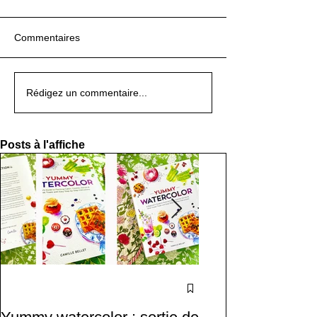
Commentaires
Rédigez un commentaire...
Posts à l'affiche
cours Particuliers
d'Aquarelle : Un