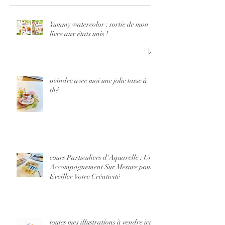
états unis !
pour Év
Votre
Yummy watercolor : sortie de mon
livre aux états unis !
Créativ
peindre avec moi une jolie tasse à
thé
cours Particuliers d'Aquarelle : Un
Accompagnement Sur Mesure pour
Éveiller Votre Créativité
toutes mes illustrations à vendre ici