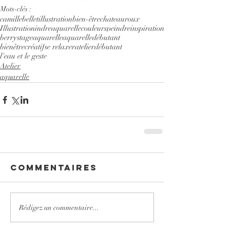
Mots-clés :
camillebelletillustration
bien-être
chateauroux
Illustration
indre
aquarelle
couleurs
peindre
inspiration
berry
stageaquarelle
aquarelledébutant
bienêtrecréatif
se relaxer
atelierdébutant
l'eau et le geste
Atelier
aquarelle
Commentaires
Rédigez un commentaire...