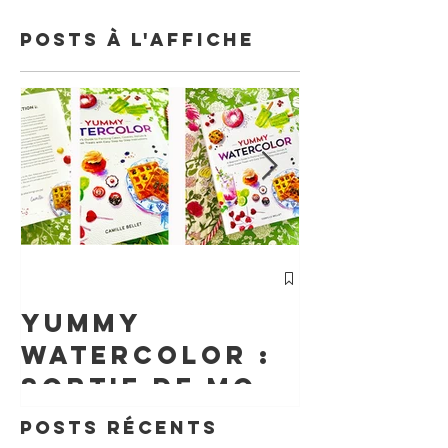
Posts à l'affiche
cours
Particu
Yummy
d'Aquar
watercolor :
Un
sortie de mon
Accomp
livre aux
Posts Récents
nt Sur 