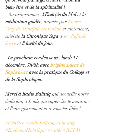
qu'on vous partagera notre vision du 
bien-être et de la spiritualité !
  Au programme : 
l'Energie du Moi 
et la 
méditation guidée
, animée par 
Louise 
Casy de Mindfulness Online
 et moi-même, 
suivi de
 la Chronique Yoga
 avec 
Stefanie 
Joyce 
et
 l' invité du jour.
 Le prochain rendez vous : lundi 17 
décembre, 7h/8h avec 
Brigitte Lucas de 
SophroArt
 avec la pratique du Collage et 
de la Sophrologie. 
Merci à Radio Balistiq 
qui accueille notre 
émission, à Louis qui supervise le montage 
et l'enregistrement et à vous les filles !
#bienêtre
#radioBalistiq
#Lunatiq
#EmissionHolistique
#radio
#103FM